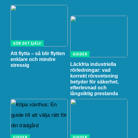
GÖR DET SJÄLV
Att flytta – så blir flytten
GUIDER
enklare och mindre
Läckfria industriella
stressig
rörledningar: vad
korrekt rörsvetsning
betyder för säkerhet,
efterlevnad och
långsiktig prestanda
GUIDER
GUIDER