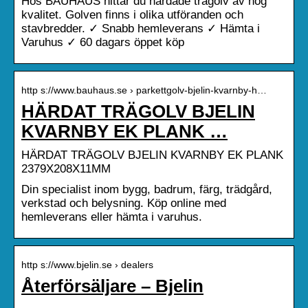
Hos BAUHAUS hittar du härdade trägolv av hög
kvalitet. Golven finns i olika utföranden och
stavbredder. ✓ Snabb hemleverans ✓ Hämta i
Varuhus ✓ 60 dagars öppet köp
http s://www.bauhaus.se › parkettgolv-bjelin-kvarnby-h…
HÄRDAT TRÄGOLV BJELIN
KVARNBY EK PLANK …
HÄRDAT TRÄGOLV BJELIN KVARNBY EK PLANK
2379X208X11MM
Din specialist inom bygg, badrum, färg, trädgård,
verkstad och belysning. Köp online med
hemleverans eller hämta i varuhus.
http s://www.bjelin.se › dealers
Återförsäljare – Bjelin