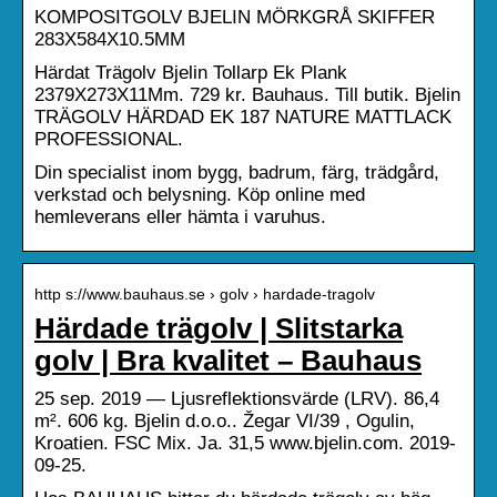
KOMPOSITGOLV BJELIN MÖRKGRÅ SKIFFER
283X584X10.5MM
Härdat Trägolv Bjelin Tollarp Ek Plank
2379X273X11Mm. 729 kr. Bauhaus. Till butik. Bjelin
TRÄGOLV HÄRDAD EK 187 NATURE MATTLACK
PROFESSIONAL.
Din specialist inom bygg, badrum, färg, trädgård,
verkstad och belysning. Köp online med
hemleverans eller hämta i varuhus.
http s://www.bauhaus.se › golv › hardade-tragolv
Härdade trägolv | Slitstarka
golv | Bra kvalitet – Bauhaus
25 sep. 2019 — Ljusreflektionsvärde (LRV). 86,4
m². 606 kg. Bjelin d.o.o.. Žegar VI/39 , Ogulin,
Kroatien. FSC Mix. Ja. 31,5 www.bjelin.com. 2019-
09-25.