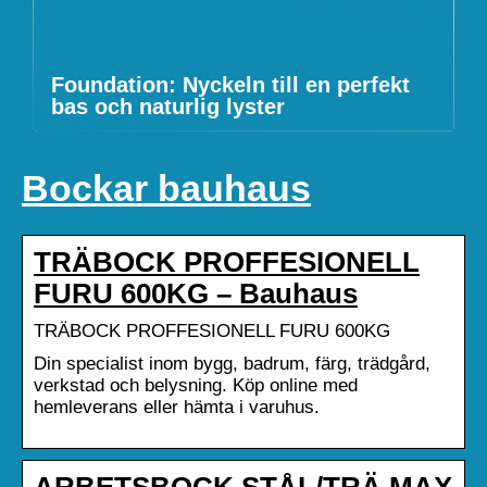
Foundation: Nyckeln till en perfekt
bas och naturlig lyster
Bockar bauhaus
TRÄBOCK PROFFESIONELL
FURU 600KG – Bauhaus
TRÄBOCK PROFFESIONELL FURU 600KG
Din specialist inom bygg, badrum, färg, trädgård,
verkstad och belysning. Köp online med
hemleverans eller hämta i varuhus.
ARBETSBOCK STÅL/TRÄ MAX