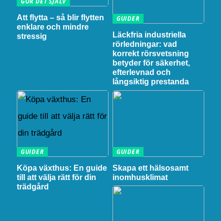
GÖR DET SJÄLV
Att flytta – så blir flytten
GUIDER
enklare och mindre
Läckfria industriella
stressig
rörledningar: vad
korrekt rörsvetsning
betyder för säkerhet,
efterlevnad och
långsiktig prestanda
GUIDER
GUIDER
Köpa växthus: En guide
Skapa ett hälsosamt
till att välja rätt för din
inomhusklimat
trädgård