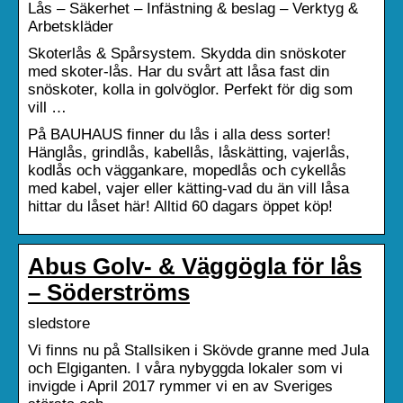
Lås – Säkerhet – Infästning & beslag – Verktyg &
Arbetskläder
Skoterlås & Spårsystem. Skydda din snöskoter
med skoter-lås. Har du svårt att låsa fast din
snöskoter, kolla in golvöglor. Perfekt för dig som
vill …
På BAUHAUS finner du lås i alla dess sorter!
Hänglås, grindlås, kabellås, låskätting, vajerlås,
kodlås och väggankare, mopedlås och cykellås
med kabel, vajer eller kätting-vad du än vill låsa
hittar du låset här! Alltid 60 dagars öppet köp!
Abus Golv- & Väggögla för lås
– Söderströms
sledstore
Vi finns nu på Stallsiken i Skövde granne med Jula
och Elgiganten. I våra nybyggda lokaler som vi
invigde i April 2017 rymmer vi en av Sveriges