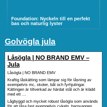
Foundation: Nyckeln till en perfekt
bas och naturlig lyster
Golvögla jula
Låsögla | NO BRAND EMV –
Jula
Låsögla | NO BRAND EMV
Kraftig låskätting som lämpar sig för låsning av
exempelvis mc, skoter, båt och fyrhjulingar.
Kättingen är tillverkad av härdat stål och är klädd
med ett …
Lågbyggd och mycket robust låsögla som används
för att låsa fast exempelvis cykeln, barnvagnen