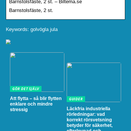
Barnstolsfäste, 2 st. – Biltema.se
Barnstolsfäste, 2 st.
Keywords: golvögla jula
GÖR DET SJÄLV
Att flytta – så blir flytten
GUIDER
enklare och mindre
Läckfria industriella
stressig
rörledningar: vad
korrekt rörsvetsning
betyder för säkerhet,
efterlevnad och