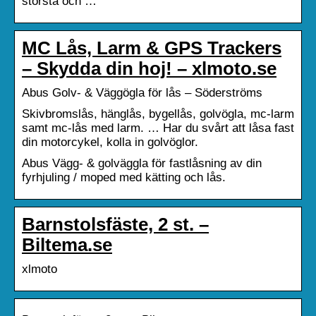
största och …
MC Lås, Larm & GPS Trackers
– Skydda din hoj! – xlmoto.se
Abus Golv- & Väggögla för lås – Söderströms
Skivbromslås, hänglås, bygellås, golvögla, mc-larm
samt mc-lås med larm. … Har du svårt att låsa fast
din motorcykel, kolla in golvöglor.
Abus Vägg- & golväggla för fastlåsning av din
fyrhjuling / moped med kätting och lås.
Barnstolsfäste, 2 st. –
Biltema.se
xlmoto