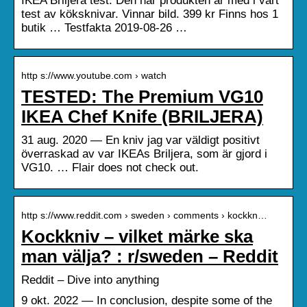
IKEA Briljera test. Den här produkten är med i vårt
test av köksknivar. Vinnar bild. 399 kr Finns hos 1
butik … Testfakta 2019-08-26 …
http s://www.youtube.com › watch
TESTED: The Premium VG10
IKEA Chef Knife (BRILJERA)
31 aug. 2020 — En kniv jag var väldigt positivt
överraskad av var IKEAs Briljera, som är gjord i
VG10. … Flair does not check out.
http s://www.reddit.com › sweden › comments › kockkn…
Kockkniv – vilket märke ska
man välja? : r/sweden – Reddit
Reddit – Dive into anything
9 okt. 2022 — In conclusion, despite some of the