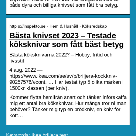
både dyra och billiga knivset som fått bra betyg.
http s://inspekto.se › Hem & Hushåll › Köksredskap
Bästa knivset 2023 – Testade
köksknivar som fått bäst betyg
Bästa köksknivarna 2022? – Hobby, fritid och
livsstil
4 aug. 2022 —
https://www.ikea.com/se/sv/p/briljera-kockkniv-
90257576/#cont. … Har testat typ 5 olika märken i
1500kr klassen (per kniv).
Kommer flytta hemifrån snart och tänker införskaffa
mig ett antal bra köksknivar. Hur många tror ni man
behöver? Tänker mig typ en brödkniv, en kniv för
kött…
Keywords: ikea briljera test