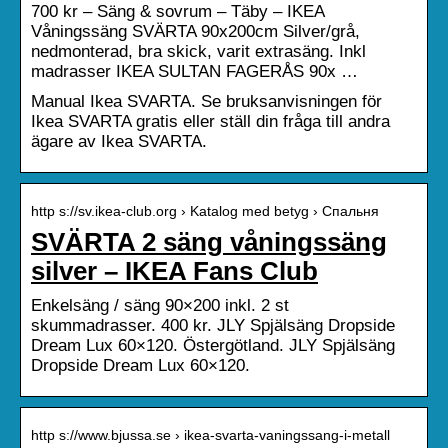
700 kr – Säng & sovrum – Täby – IKEA
Våningssäng SVÄRTA 90x200cm Silver/grå,
nedmonterad, bra skick, varit extrasäng. Inkl
madrasser IKEA SULTAN FAGERÅS 90x …
Manual Ikea SVARTA. Se bruksanvisningen för
Ikea SVARTA gratis eller ställ din fråga till andra
ägare av Ikea SVARTA.
http s://sv.ikea-club.org › Katalog med betyg › Спальня
SVÄRTA 2 säng våningssäng
silver – IKEA Fans Club
Enkelsäng / säng 90×200 inkl. 2 st
skummadrasser. 400 kr. JLY Spjälsäng Dropside
Dream Lux 60×120. Östergötland. JLY Spjälsäng
Dropside Dream Lux 60×120.
http s://www.bjussa.se › ikea-svarta-vaningssang-i-metall