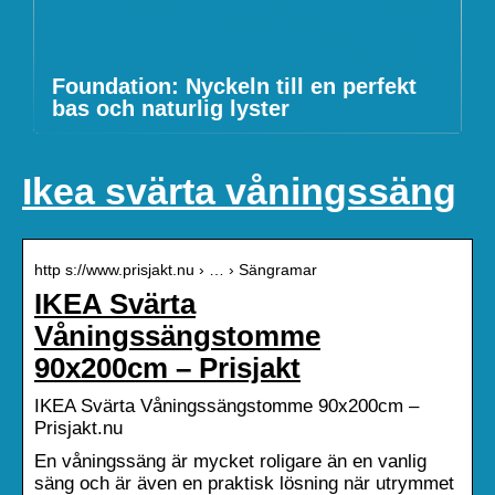
Foundation: Nyckeln till en perfekt
bas och naturlig lyster
Ikea svärta våningssäng
http s://www.prisjakt.nu › … › Sängramar
IKEA Svärta
Våningssängstomme
90x200cm – Prisjakt
IKEA Svärta Våningssängstomme 90x200cm –
Prisjakt.nu
En våningssäng är mycket roligare än en vanlig
säng och är även en praktisk lösning när utrymmet