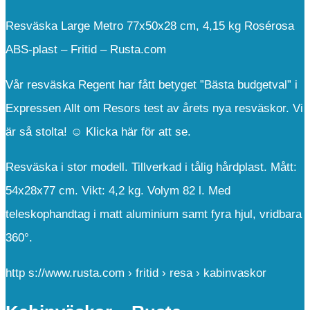
Resväska Large Metro 77x50x28 cm, 4,15 kg Rosérosa
ABS-plast – Fritid – Rusta.com
Vår resväska Regent har fått betyget ”Bästa budgetval” i
Expressen Allt om Resors test av årets nya resväskor. Vi
är så stolta! ☺️ Klicka här för att se.
Resväska i stor modell. Tillverkad i tålig hårdplast. Mått:
54x28x77 cm. Vikt: 4,2 kg. Volym 82 l. Med
teleskophandtag i matt aluminium samt fyra hjul, vridbara
360°.
http s://www.rusta.com › fritid › resa › kabinvaskor