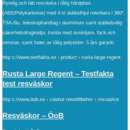
Rymlig och lätt resväska i tålig hårdplast
(ABS/Polykarbonat) med 4 st dubbelhjul roterbara i 360°,
TSA-lås, teleskophandtag i aluminium samt dubbelsidig
säkerhetsdragkedja. Insida med avskiljare, fack och
remmar, samt foder av tålig polyester. 5 års garanti.
http s://www.testfakta.se › product › rusta-large-regent
Rusta Large Regent – Testfakta
test resväskor
http s://www.öob.se › vaskor-resetillbehor › resvaskor
Resväskor – ÖoB