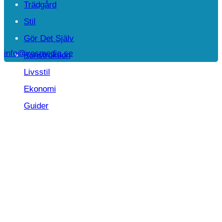
Trädgård
Stil
Gör Det Själv
info@yesmedia.se
Konstruktion
Livsstil
Ekonomi
Guider