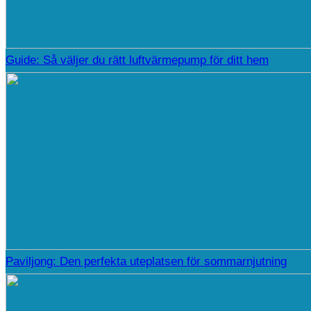
Guide: Så väljer du rätt luftvärmepump för ditt hem
Paviljong: Den perfekta uteplatsen för sommarnjutning