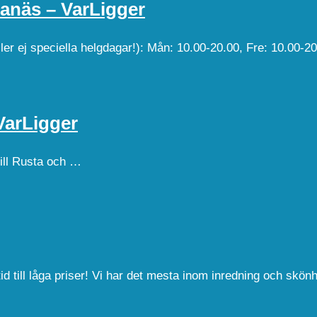
ganäs – VarLigger
er ej speciella helgdagar!): Mån: 10.00-20.00, Fre: 10.00-20
VarLigger
till Rusta och …
tid till låga priser! Vi har det mesta inom inredning och skö