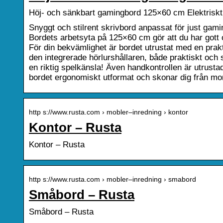
Höj- och sänkbart gamingbord 125×60 cm Elektriskt
Snyggt och stilrent skrivbord anpassat för just gamin
Bordets arbetsyta på 125×60 cm gör att du har gott 
För din bekvämlighet är bordet utrustat med en prakt
den integrerade hörlurshållaren, både praktiskt oc
en riktig spelkänsla! Även handkontrollen är utrusta
bordet ergonomiskt utformat och skonar dig från mon
http s://www.rusta.com › mobler–inredning › kontor
Kontor – Rusta
Kontor – Rusta
http s://www.rusta.com › mobler–inredning › smabord
Småbord – Rusta
Småbord – Rusta