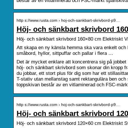
består av en vitlaminerad och FSC-märkt spånskiva.
http s://www.rusta.com › hoj-och-sankbart-skrivbord-p9…
Höj- och sänkbart skrivbord 160
Höj- och sänkbart skrivbord 160×80 cm Elektriskt V
Att skapa en ny känsla hemma ska vara enkelt och k
småbord, hyllor, sittpuffar och pallar i flera …
Det är mycket enklare att koncentrera sig på jobbet
höj- och sänkbart skrivbord som skonar din kropp f
du jobbar, ett stort plus för dig som har ett stillasit
T-stativ utan mellanstag samt rektangulära ben och st
toppskivan består av en vitlaminerad och FSC-märk
http s://www.rusta.com › hoj-och-sankbart-skrivbord-p9…
Höj- och sänkbart skrivbord 120
Höj- och sänkbart skrivbord 120×60 cm Elektriskt S