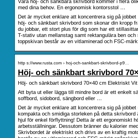
Våra höj- och sänkbara skrivbord kommer i flera oli
med dina behov. En ergonomisk kontorsstol …
Det är mycket enklare att koncentrera sig på jobbet
höj- och sänkbart skrivbord som skonar din kropp f
du jobbar, ett stort plus för dig som har ett stillasit
T-stativ utan mellanstag samt rektangulära ben och st
toppskivan består av en vitlaminerad och FSC-märk
http s://www.rusta.com › hoj-och-sankbart-skrivbord-p9…
Höj- och sänkbart skrivbord 70×
Höj- och sänkbart skrivbord 70×40 cm Elektriskt Vi
Att byta ut eller lägga till mindre bord är ett enkel
soffbord, sidobord, sängbord eller …
Det är mycket enklare att koncentrera sig på jobbet 
kompakta och smidiga storleken på detta skrivbord 
hjul för enkel förflyttning! Detta är ett ergonomisk
arbetsställningar. Dessutom bränner du kalorier medan
Skrivbordet är elektriskt och drivs av en kraftig mot