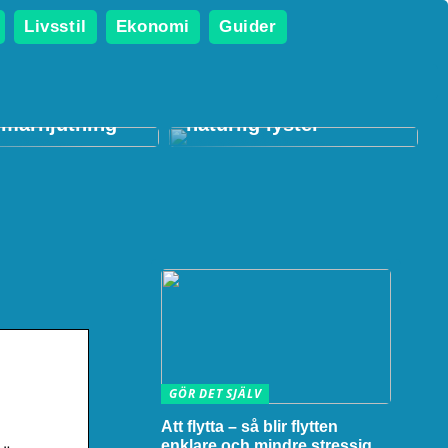
Livsstil
Ekonomi
Guider
ng: Den
Foundation: Nyckeln
a uteplatsen
till en perfekt bas och
mmarnjutning
naturlig lyster
GÖR DET SJÄLV
Att flytta – så blir flytten
enklare och mindre stressig