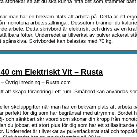
ka storlekar så att du ska kunna hitta det som stämmer bäs
 när man har en bekväm plats att arbeta på. Detta är ett erg
rån monotona arbetsställningar. Dessutom bränner du kalori
tande arbete. Detta skrivbord är elektriskt och drivs av en kraf
ällbara fötter. Underredet är tillverkat av pulverlackerat st
t spånskiva. Skrivbordet kan belastas med 70 kg.
40 cm Elektriskt Vit – Rusta
t – Övrig inredning – Rusta.com
t sätt att skapa förändring i ett rum. Småbord kan användas s
eller skoluppgifter när man har en bekväm plats att arbeta 
är perfekt för dig som har begränsat med utrymme. Bordet 
t höj- och sänkbart skrivbord som skonar din kropp från monot
 du jobbar, ett stort plus för dig som har ett stillasittande 
or. Underredet är tillverkat av pulverlackerat stål och toppsk