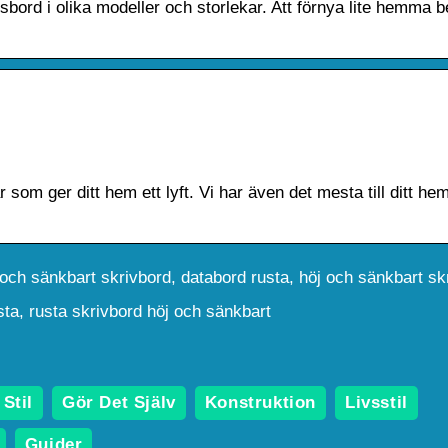
sbord i olika modeller och storlekar. Att förnya lite hemma 
som ger ditt hem ett lyft. Vi har även det mesta till ditt h
 och sänkbart skrivbord, databord rusta, höj och sänkbart sk
sta, rusta skrivbord höj och sänkbart
Stil
Gör Det Själv
Konstruktion
Livsstil
Guider