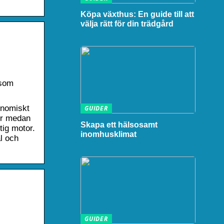
Köpa växthus: En guide till att
välja rätt för din trädgård
 som
onomiskt
GUIDER
er medan
Skapa ett hälsosamt
tig motor.
inomhusklimat
ål och
GUIDER