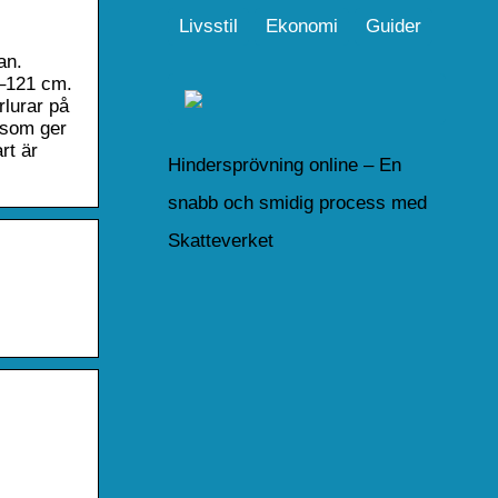
Livsstil
Ekonomi
Guider
an.
2–121 cm.
rlurar på
 som ger
rt är
Hindersprövning online – En
snabb och smidig process med
Skatteverket