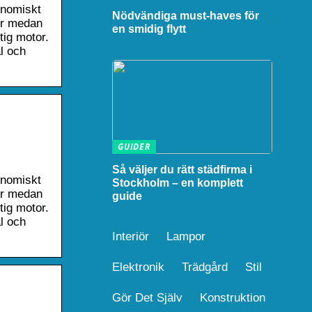
onomiskt
Nödvändiga must-haves för
er medan
en smidig flytt
tig motor.
ål och
GUIDER
Så väljer du rätt städfirma i
onomiskt
Stockholm – en komplett
er medan
guide
tig motor.
ål och
Interiör
Lampor
Elektronik
Trädgård
Stil
Gör Det Själv
Konstruktion