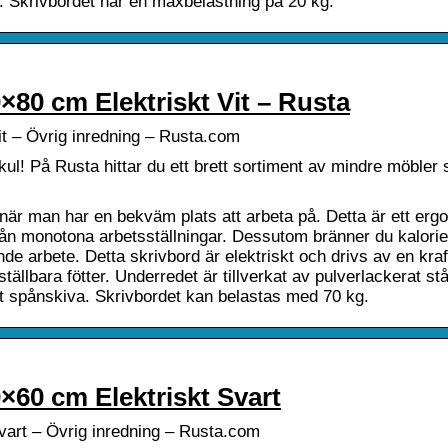
 Skrivbordet har en maxbelastning på 20 kg.
×80 cm Elektriskt Vit – Rusta
it – Övrig inredning – Rusta.com
ul! På Rusta hittar du ett brett sortiment av mindre möbler
 när man har en bekväm plats att arbeta på. Detta är ett erg
rån monotona arbetsställningar. Dessutom bränner du kalori
tande arbete. Detta skrivbord är elektriskt och drivs av en kraf
ällbara fötter. Underredet är tillverkat av pulverlackerat st
t spånskiva. Skrivbordet kan belastas med 70 kg.
×60 cm Elektriskt Svart
vart – Övrig inredning – Rusta.com