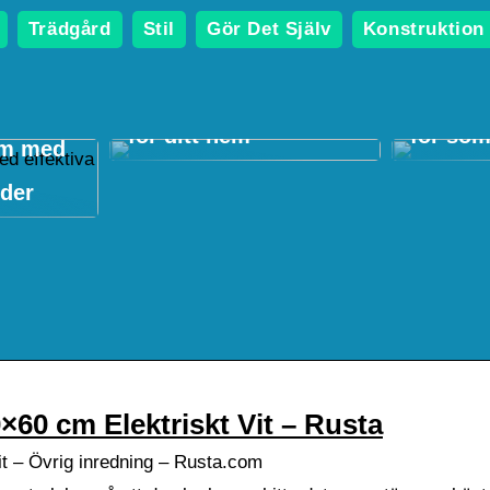
Trädgård
Stil
Gör Det Själv
Konstruktion
Guide: Så väljer du
Paviljo
rätt luftvärmepump
perfekt
för ditt hem
för so
em med
rder
×60 cm Elektriskt Vit – Rusta
it – Övrig inredning – Rusta.com