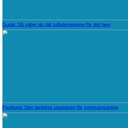
Guide: Så väljer du rätt luftvärmepump för ditt hem
Paviljong: Den perfekta uteplatsen för sommarnjutning