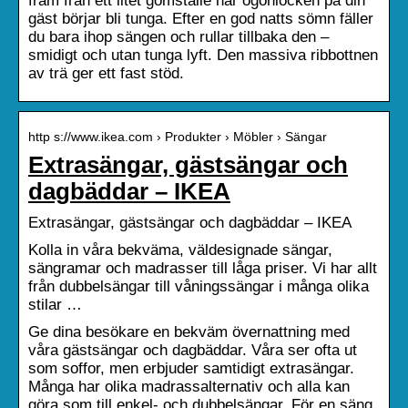
fram från ett litet gömställe när ögonlocken på din
gäst börjar bli tunga. Efter en god natts sömn fäller
du bara ihop sängen och rullar tillbaka den –
smidigt och utan tunga lyft. Den massiva ribbottnen
av trä ger ett fast stöd.
http s://www.ikea.com › Produkter › Möbler › Sängar
Extrasängar, gästsängar och
dagbäddar – IKEA
Extrasängar, gästsängar och dagbäddar – IKEA
Kolla in våra bekväma, väldesignade sängar,
sängramar och madrasser till låga priser. Vi har allt
från dubbelsängar till våningssängar i många olika
stilar …
Ge dina besökare en bekväm övernattning med
våra gästsängar och dagbäddar. Våra ser ofta ut
som soffor, men erbjuder samtidigt extrasängar.
Många har olika madrassalternativ och alla kan
göra som till enkel- och dubbelsängar. För en säng